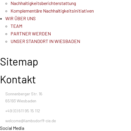
Nachhaltigkeitsberichterstattung
Komplementäre Nachhaltigkeitsinitiativen
WIR ÜBER UNS
TEAM
PARTNER WERDEN
UNSER STANDORT IN WIESBADEN
Sitemap
Kontakt
Sonnenberger Str. 16
65193 Wiesbaden
+49 (0) 611 95 15 112
welcome@lambsdorff-cie.de
Social Media