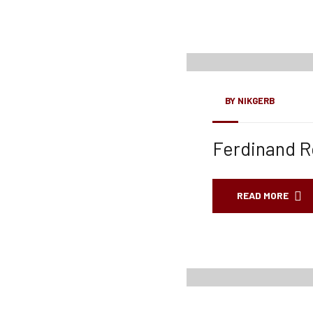
01
März, 23
BY
NIKGERB
Ferdinand R
READ MORE
01
März, 23