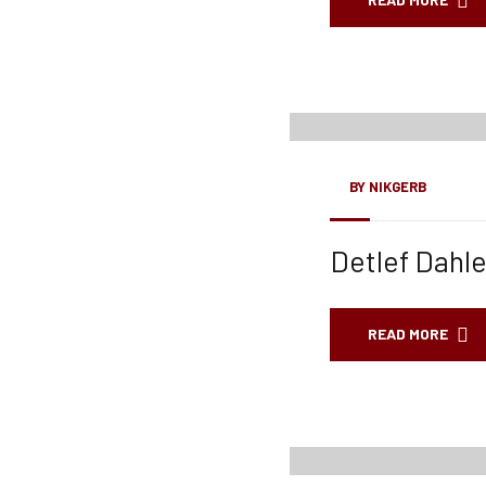
25
Juni, 22
BY
NIKGERB
Detlef Dahl
READ MORE
01
März, 22