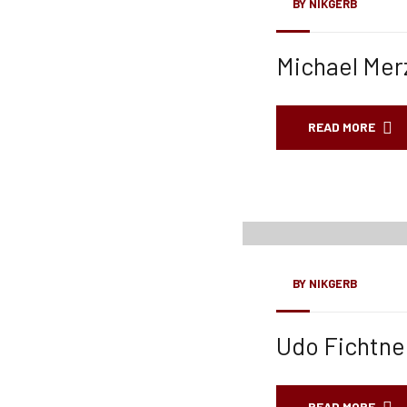
BY
NIKGERB
Michael Mer
READ MORE
01
März, 23
BY
NIKGERB
Udo Fichtne
READ MORE