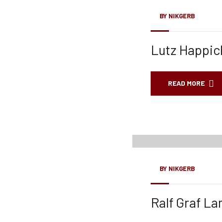
BY
NIKGERB
Lutz Happic
READ MORE
01
März, 21
BY
NIKGERB
Ralf Graf L